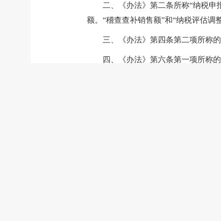
二、《办法》第二条所称“纳税申
额。“稽查查补销售额”和“纳税评估调
三、《办法》第四条第二项所称的
四、《办法》第六条第一项所称的
五、《办法》第六条第一项所称的
统一社会信用代码的相关证件。
六、《办法》第八条规定主管税务
准，应在收到《税务事项通知书》后5
的，自通知时限期满的次月起按销售额
七、纳税人兼有销售货物、提供加
的，应税货物及劳务销售额与应税行为
规定办理增值税一般纳税人登记相关手
八、经税务机关核对后退还纳税