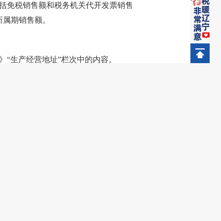
包括免税销售额和税务机关代开发票销售
所属期销售额。
》“生产经营地址”栏次中的内容。
其他主管部门核发的加载法人和其他组织
括：纳税人年应税销售额已超过规定标
规模纳税人纳税的手续；逾期未办理
办理相关手续为止。
资产、不动产（以下称“应税行为”）
一项销售额超过规定标准，就应当按照
增值税一般纳税人的凭据。