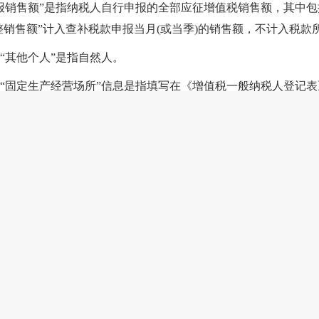
报销售额”是指纳税人自行申报的全部应征增值税销售额，其中
整销售额”计入查补税款申报当月(或当季)的销售额，不计入税款
“其他个人”是指自然人。
“固定生产经营场所”信息是指填写在《增值税一般纳税人登记表
“税务登记证件”，包括纳税人领取的由工商行政管理部门或者
机关制作的《税务事项通知书》中，需告知纳税人的内容应当包
日内向税务机关办理增值税一般纳税人登记手续或者选择按照小
依照增值税税率计算应纳税额，不得抵扣进项税额，直至纳税人
工修理修配劳务（以下称“应税货物及劳务”）和销售服务、无形
销售额分别计算，分别适用增值税一般纳税人登记标准，其中有
续。
人留存的《增值税一般纳税人登记表》，可以作为证明纳税人成为