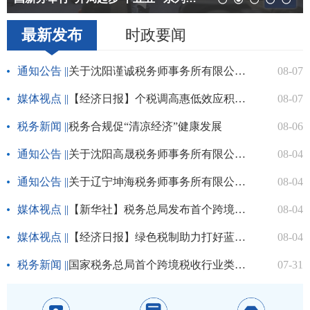
税务合规促“清凉经济”健康发展
国家税务总局阜新市清河门区税务局税务干部深入...
国家税务总局调兵山市税务局选派业务骨干辅导纳...
阜新税务税宣小分队组织大学生走进社区
最新发布
时政要闻
通知公告 ||
关于沈阳谨诚税务师事务所有限公司办理行政登记的公示
08-07
媒体视点 ||
【经济日报】个税调高惠低效应积极显现
08-07
税务新闻 ||
税务合规促“清凉经济”健康发展
08-06
通知公告 ||
关于沈阳高晟税务师事务所有限公司办理行政登记的公示
08-04
通知公告 ||
关于辽宁坤海税务师事务所有限公司办理行政登记的公示
08-04
媒体视点 ||
【新华社】税务总局发布首个跨境税收行业类指引
08-04
媒体视点 ||
【经济日报】绿色税制助力打好蓝天保卫战
08-04
税务新闻 ||
国家税务总局首个跨境税收行业类指引《国际运输涉税服务指引》正式发布
07-31