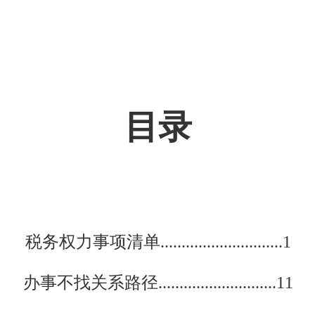
目录
税
务权力事项清单
.............................1
办事不找关系路径............................11