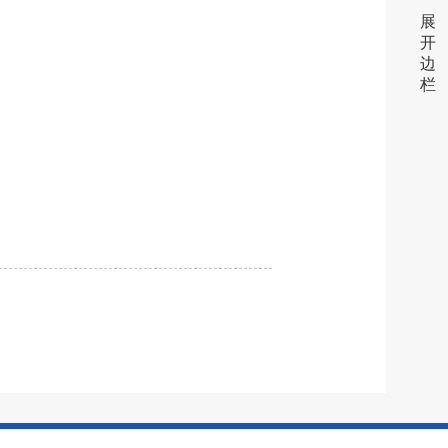
展
开
边
栏