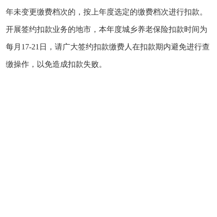
年未变更缴费档次的，按上年度选定的缴费档次进行扣款。
开展签约扣款业务的地市，本年度城乡养老保险扣款时间为
每月17-21日，请广大签约扣款缴费人在扣款期内避免进行查
缴操作，以免造成扣款失败。
三、缴费到账
缴费人完成缴费后，税务机关将在3个工作日内将费款上
解、入库等信息反馈至经办机构，由经办机构做记账处理。
费款到账后，缴费人可通过辽宁税务微信公众号、辽宁移动
办税APP、支付宝-辽宁省税务局小程序及税务局办税服务厅
等渠道获取缴费凭证。
四、职责分工及政策解读