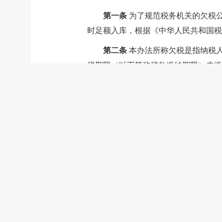
第一条
为了规范税务机关的欠税
时足额入库，根据《
中华人民共和国税
第二条
本办法所称欠税是指纳税
税期限（以下简称税款缴纳期限）未缴
（一）办理纳税申报后，纳税人未
（二）经批准延期缴纳的税款期限
（三）税务检查已查定纳税人的应
（四）税务机关核定纳税人的应纳
（五）纳税人的其他未在税款缴纳
已缴纳欠税对应形成的欠缴税款
税务机关对本条规定的欠税及税款