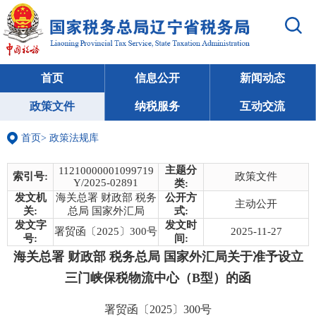
首页
信息公开
新闻动态
政策文件
纳税服务
互动交流
首页
>
政策法规库
主题分
11210000001099719
索引号:
政策文件
Y/2025-02891
类:
发文机
海关总署 财政部 税务
公开方
主动公开
关:
总局 国家外汇局
式:
发文字
发文时
署贸函〔2025〕300号
2025-11-27
号:
间:
海关总署 财政部 税务总局 国家外汇局关于准予设立
三门峡保税物流中心（B型）的函
署贸函〔2025〕300号