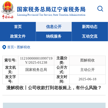
首页
信息公开
新闻动态
政策文件
纳税服务
互动交流
首页
>
图解税收
主题分
11210000001099719
索引号:
图解税收
Y/2025-01238
类:
发文机
公开方
国家税务总局
主动公开
关:
式:
发文字
发文时
2025-06-18
号:
间:
漫解税收丨公司收款打到老板账上，有什么风险？