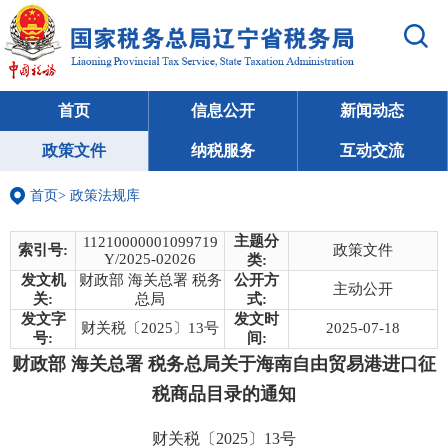
首页
信息公开
新闻动态
政策文件
纳税服务
互动交流
首页
>
政策法规库
主题分
11210000001099719
索引号:
政策文件
Y/2025-02026
类:
发文机
财政部 海关总署 税务
公开方
主动公开
关:
总局
式:
发文字
发文时
财关税〔2025〕13号
2025-07-18
号:
间:
财政部 海关总署 税务总局关于海南自由贸易港进口征
税商品目录的通知
财关税〔2025〕13号