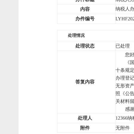
纳税人
内容
办件编号
LYHF202
处理情况
处理状态
已处理
您
《
十条规
办理登
答复内容
无形资
照《公
关材料
感
处理人
12366
附件
无附件