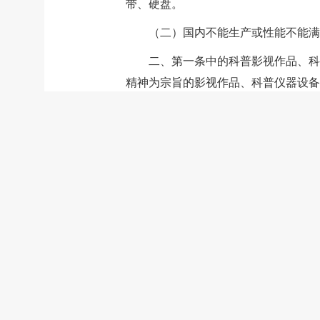
带、硬盘。
（二）国内不能生产或性能不能满
二、第一条中的科普影视作品、科
精神为宗旨的影视作品、科普仪器设备
三、第一条第一项中的科普影视作
定印发。
四、“十五五”期间支持科普事业
五、本通知自2026年1月1日至203
附件：
科普影视作品相关免税进口商