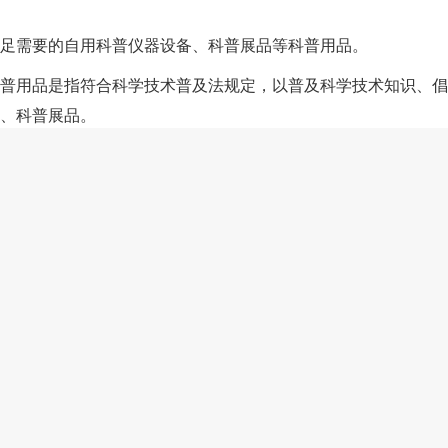
足需要的自用科普仪器设备、科普展品等科普用品。
普用品是指符合科学技术普及法规定，以普及科学技术知识、倡
、科普展品。
品相关免税进口商品清单见附件，第二项中的科普用品免税进口
发展进口税收优惠政策管理办法另行制定印发。
0年12月31日实施。
品清单（2026年版）.pdf