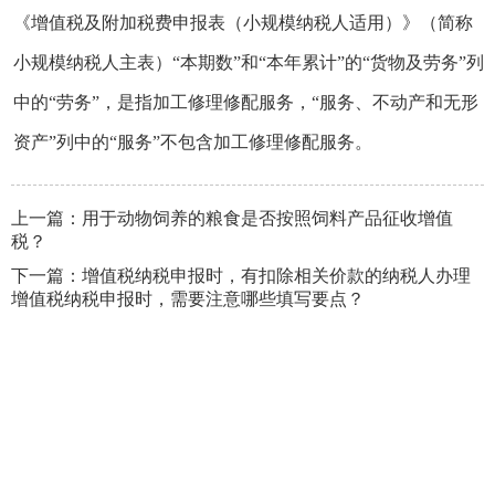
《增值税及附加税费申报表（小规模纳税人适用）》（简称
小规模纳税人主表）“本期数”和“本年累计”的“货物及劳务”列
中的“劳务”，是指加工修理修配服务，“服务、不动产和无形
资产”列中的“服务”不包含加工修理修配服务。
上一篇：
用于动物饲养的粮食是否按照饲料产品征收增值
税？
下一篇：
增值税纳税申报时，有扣除相关价款的纳税人办理
增值税纳税申报时，需要注意哪些填写要点？
网站地图
|
网站管理
|
联系我们
|
隐私声明
版权所有：国家税务总局辽宁省税务局
辽ICP备10005551号-3
地
址：沈阳市沈河区青年大街256号 邮编：110016