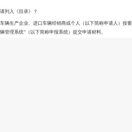
请列入《目录》？
车辆生产企业、进口车辆经销商或个人（以下简称申请人）按要
辆管理系统”（以下简称申报系统）提交申请材料。
报系统提交相关资料，由于不符合《设有固定装置的非运输专用
装备工业发展中心（以下简称装备中心）给予“不通过”结论的
以通过申报系统随时重新申报；在重新申报时，可对装备中心技
审查结论。若申请人仍不认可装备中心技术重新审查结论，可以通
的形式向工业和信息化部反映相关问题，工业和信息化部将按照
办理免税？
型，申请人可在所生产车辆的车辆电子信息中标注免税标识。税
办理车辆购置税免税手续。