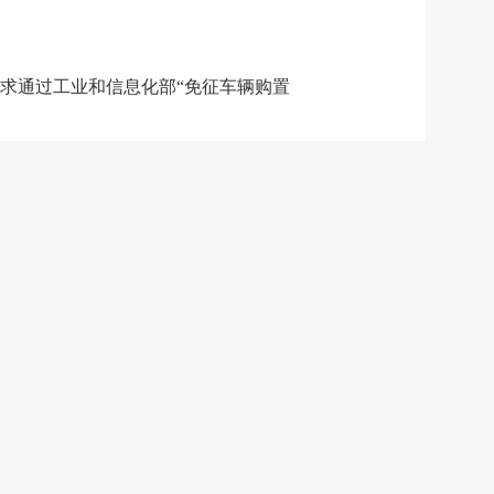
求通过工业和信息化部“免征车辆购置
作业车辆技术要求》规定、材料提交不
情形。对于未通过技术审查的情况，若申
术审查结论提出自己的意见，并提供相
过工业和信息化部12381公共服务电
程序予以办理。
务机关依据免税标识以及办理车辆购置