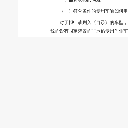
（一）符合条件的专用车辆如何申
对于拟申请列入《目录》的车型，
税的设有固定装置的非运输专用作业车
（二）未通过技术审查如何处理？
未通过技术审查是指申请人通过申
全、填写有误等原因，工业和信息化部
请人不认可装备中心技术审查结论，可
应的佐证材料；装备中心重新给予技术
话平台咨询、建议、投诉，或者以信函
（三）列入《目录》专用车辆如何
根据规定，对于列入《目录》的车
税纳税申报需要的其他资料，为纳税人