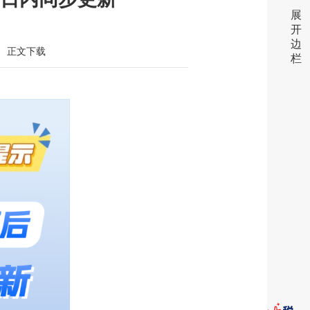
展
开
边
正文下载
栏