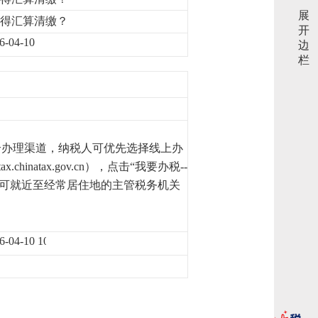
展
所得汇算清缴？
开
6-04-10
边
栏
个办理渠道，纳税人可优先选择线上办
etax.chinatax.gov.cn
）
，点击“我要办税--
，可就近至经常居住地的主管税务机关
6-04-10 10:47:55