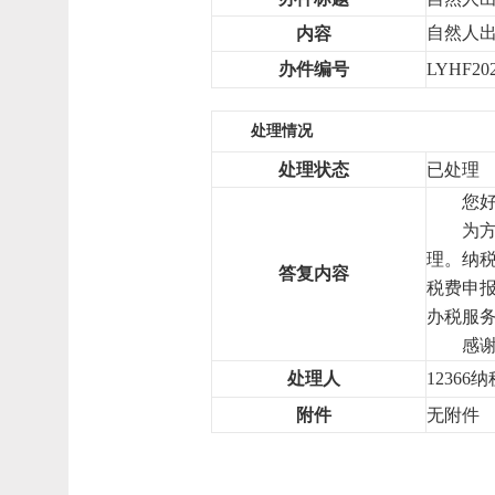
自然人
内容
办件编号
LYHF202
处理情况
处理状态
已处理
您
为
理。纳
答复内容
税费申报
办税服
感
处理人
12366
附件
无附件