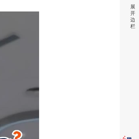
展
开
边
栏