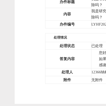
办件标题
除吗？
我是研究
内容
除吗？
办件编号
LYHF202
处理情况
处理状态
已处理
您
答复内容
如
感
处理人
12366
附件
无附件