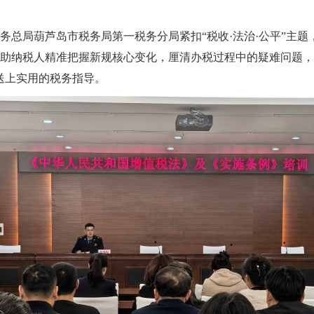
务总局葫芦岛市税务局第一税务分局紧扣“税收
·
法
治
·
公平
”主题
纳税人精准把握新规核心变化，厘清办税过程中的疑难问题，活动通
送上实用的税务指导。