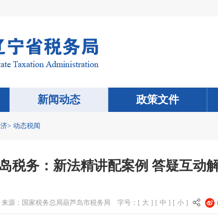
新闻动态
政策文件
经济
>
动态税闻
岛税务：新法精讲配案例 答疑互动
来源：
国家税务总局葫芦岛市税务局
字号：[
大
] [
中
] [
小
]