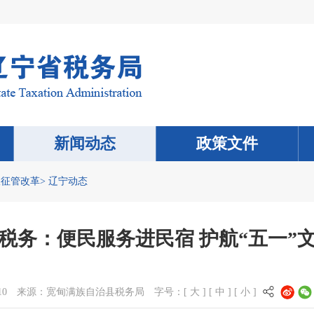
新闻动态
政策文件
收征管改革
>
辽宁动态
税务：便民服务进民宿 护航“五一”
10
来源：
宽甸满族自治县税务局
字号：[
大
] [
中
] [
小
]