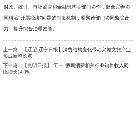
财政、统计、市场监管和金融机构等部门协作，健全完善协
同纠治“开票经济”问题的制度机制，凝聚跨部门协同监管合
力，提升综合治理效能。
上一篇：
【辽望·辽宁日报】消费结构变化带动兴城文旅产业
形成新增长点
下一篇：
【光明日报】“五一”假期消费相关行业销售收入同
比增长14.3%
网站地图
|
网站管理
|
联系我们
|
隐私声明
版权所有：国家税务总局辽宁省税务局
辽ICP备10005551号-3
地
址：沈阳市沈河区青年大街256号 邮编：110016
主办单位：国家税务总局辽宁省税务局
辽公网安备
21010302000403号
网站标识码：bm29060013