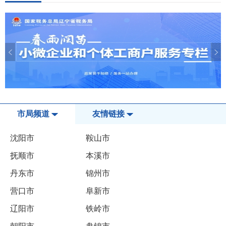
市局频道
友情链接
沈阳市
鞍山市
抚顺市
本溪市
丹东市
锦州市
营口市
阜新市
辽阳市
铁岭市