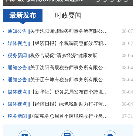
税务合规促“清凉经济”健康发展
国家税务总局阜新市清河门区税务局税务干部深入...
阜新税务税宣小分队组织大学生走进社区
国新办举行“开局起步‘十五五’”系列主题新闻...
最新发布
时政要闻
通知公告 ||
关于沈阳谨诚税务师事务所有限公司办理行政登记的公示
08-07
媒体视点 ||
【经济日报】个税调高惠低效应积极显现
08-07
税务新闻 ||
税务合规促“清凉经济”健康发展
08-06
通知公告 ||
关于沈阳高晟税务师事务所有限公司办理行政登记的公示
08-04
通知公告 ||
关于辽宁坤海税务师事务所有限公司办理行政登记的公示
08-04
媒体视点 ||
【新华社】税务总局发布首个跨境税收行业类指引
08-04
媒体视点 ||
【经济日报】绿色税制助力打好蓝天保卫战
08-04
税务新闻 ||
国家税务总局首个跨境税收行业类指引《国际运输涉税服务指引》正式发布
07-31