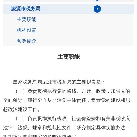
凌源市税务局
主要职能
机构设置
领导简介
人事任免
主要职能
政府信息公开制度
政府信息公开指南
国家税务总局凌源市税务局的主要职责是：
法定主动公开内容
（一）负责贯彻执行党的路线、方针、政策，加强党的
政府信息公开年报
全面领导，履行全面从严治党
主体
责任，负责党的建设和思
朝阳县税务局
想政治建设工作。
建平县税务局
（二）负责贯彻执行税收、社会保险费和有关非税收入
法律、法规、规章和规范性文件，研究制定具体实施办法。
喀喇沁左翼蒙古族自治县税务局
组织落实国家规定的税收优惠政策。