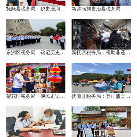
抚顺县税务局：税史浸润童心...
新宾满族自治县税务局：答疑...
东洲区税务局：铭记历史守初...
新抚区税务局：税助非遗绽新...
望花区税务局：便民走访进街...
抚顺县税务局：登山盛会添“...