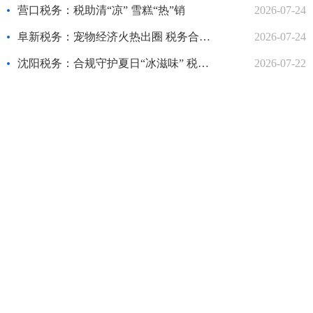
营口税务：税助清“凉” 雪糕“热”销
2026-07-24
阜新税务：宠物经济火热出圈 税务合规先行一步
2026-07-24
沈阳税务：合规守护夏日“冰滋味” 税务护航消暑产业链
2026-07-22
锦州税务：税收政策送清凉 合规经营助文旅
2026-07-22
葫芦岛税务：以A级纳税信用护航“首发经济”新突破
2026-07-20
辽阳税务：税助外贸拓新路 辽阳袜业“闪耀”美加墨世界杯
2026-07-20
阜新税务：税润阡陌间 合规护农桑
2026-07-20
营口税务：非遗传承与税务助力下的美味传奇
2026-07-17
/
76
页