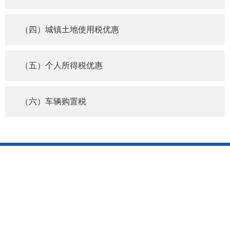
（四）城镇土地使用税优惠
（五）个人所得税优惠
（六）车辆购置税
网站地图
|
网站管理
|
联系我们
|
隐私声明
版权所有：国家税务总局辽宁省税务局
辽ICP备10005551号-3
地
址：沈阳市沈河区青年大街256号 邮编：110016
主办单位：国家税务总局辽宁省税务局
辽公网安备
21010302000403号
网站标识码：bm29060013