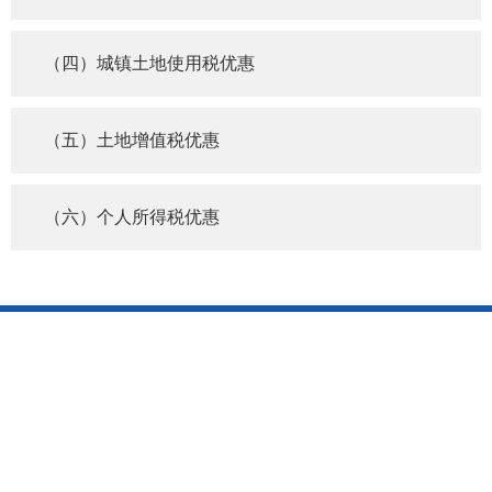
（四）城镇土地使用税优惠
（五）土地增值税优惠
（六）个人所得税优惠
网站地图
|
网站管理
|
联系我们
|
隐私声明
版权所有：国家税务总局辽宁省税务局
辽ICP备10005551号-3
地
址：沈阳市沈河区青年大街256号 邮编：110016
主办单位：国家税务总局辽宁省税务局
辽公网安备
21010302000403号
网站标识码：bm29060013