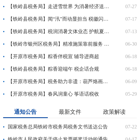
【铁岭县税务局】走进雪世界 为消暑经济送上税务“凉”方
07-27
【铁岭县税务局】闻“汛”而动显担当 税徽闪耀护平安
07-17
【铁岭县税务局】税润消暑文体业态 护航夏日经营新路
07-13
【铁岭市银州区税务局】精准施策靠前服务 助力商户合规经营
06-30
【开原市税务局】粽香伴税宣 辅导进商超
06-18
【铁岭县税务局】粽香迎端午 税企话合规
06-18
【开原市税务局】税务助力非遗：葫芦烙画走出街巷
06-09
【开原市税务局】春风润童心 筝语话税收
05-29
通知公告
最新文件
政策解读
国家税务总局铁岭市税务局税务文书送达公告
07-22
铁岭市人民政府关于停止发票摇奖活动的通告
04-17