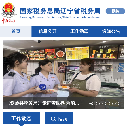
首页
信息公开
工作动态
通知公告
【铁岭县税务局】走进雪世界 为消暑经济送上税...
【铁岭县税务局】闻“汛”而动显担当 税徽闪耀...
【铁岭县税务局】税润消暑文体业态 护航夏日经...
【铁岭市银州区税务局】精准施策靠前服务 助力...
【开原市税务局】粽香伴税宣 辅导进商超
工作动态