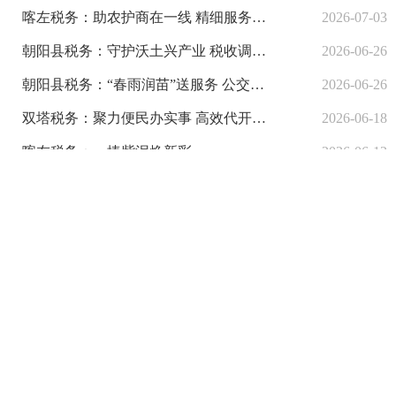
喀左税务：助农护商在一线 精细服务润民生
2026-07-03
朝阳县税务：守护沃土兴产业 税收调节促振兴
2026-06-26
朝阳县税务：“春雨润苗”送服务 公交跑出“加速度”
2026-06-26
双塔税务：聚力便民办实事 高效代开发票暖人心
2026-06-18
喀左税务：一捧紫泥焕新彩
2026-06-12
北票税务：税助非遗守匠心 老酒焕新启新程
2026-06-12
第一税务分局：“精准滴灌”送政策 靠前服务暖企心
2026-06-05
喀左税务：借助“东北超”打造“移动税宣阵地”
2026-05-29
朝阳县税务：朝味聚夜市 税暖柳城夜
2026-05-28
建平税务：开展纳税合规申报讲堂 筑牢合规经营“防火墙”
2026-05-22