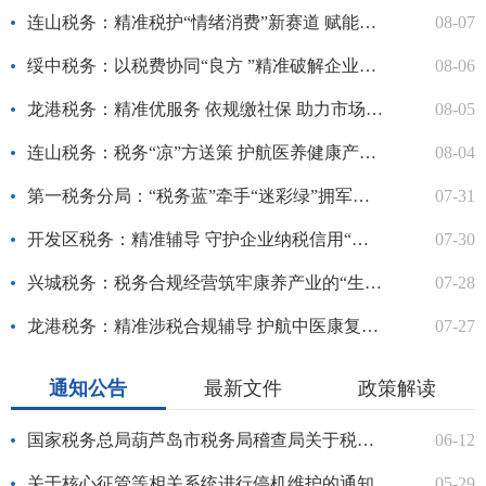
连山税务：精准税护“情绪消费”新赛道 赋能文化业态暑期火热出...
08-07
绥中税务：以税费协同“良方 ”精准破解企业社保合规申报痛点难...
08-06
龙港税务：精准优服务 依规缴社保 助力市场主体合规自主申报
08-05
连山税务：税务“凉”方送策 护航医养健康产业合规经营
08-04
第一税务分局：“税务蓝”牵手“迷彩绿”拥军政策宣讲暖兵心
07-31
开发区税务：精准辅导 守护企业纳税信用“金名片”
07-30
兴城税务：税务合规经营筑牢康养产业的“生命线”
07-28
龙港税务：精准涉税合规辅导 护航中医康复行业行稳致远
07-27
通知公告
最新文件
政策解读
国家税务总局葫芦岛市税务局稽查局关于税务检查证遗失声明的公告
06-12
关于核心征管等相关系统进行停机维护的通知
05-29