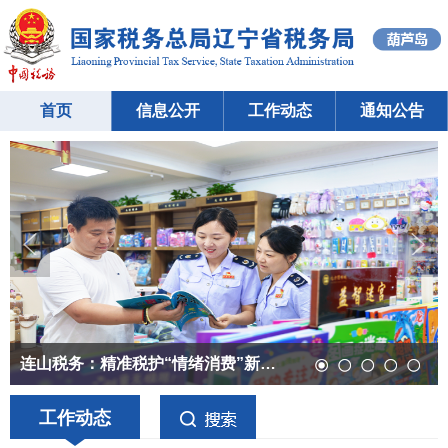
首页
信息公开
工作动态
通知公告
连山税务：精准税护“情绪消费”新赛道 赋能文...
兴城税务：军税同心 拥军服务尽显担当
连山税务：税务“凉”方送策 护航医养健康产业...
龙港税务：精准优服务 依规缴社保 助力市场主...
绥中税务：以税费协同“良方&nbsp;”精准...
工作动态