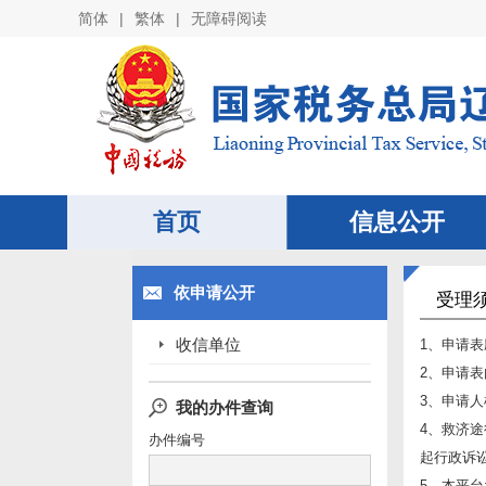
|
|
简体
繁体
无障碍阅读
首页
信息公开
依申请公开
受理
收信单位
1、申请
2、申请
3、申请
我的办件查询
4、救济
办件编号
起行政诉
5、本平