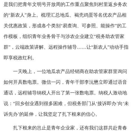
是我们把青年文明号开放周的工作重点聚焦到村里返乡务农
的“新农人”身上。梳理汇总地瓜、褐壳鸡蛋等名优农产品相
关优惠政策，形成各个类别“易查询、可参照、能操作”的工
作模板，组织青年业务骨干与涉农企业建立“税务助农管家
群”，云端政策讲解、远程操作辅导……让“新农人”动动手指
即享税政红利。
一天晚上，一位地瓜农产品经销商在助农管家群里询问
如何开具数电票。微信一闪，青年干部李沅懋立即通过语音
通话，远程辅导纳税人开出了第一张数电票。纳税人激动地
说：“回乡创业遇到很多困难，但税务部门从‘接诉即办’向‘未
诉先办’的延伸，让我坚定了扎下根来的信心。
扎下根来的岂止是青年企业家，还有我们这群共赴青春