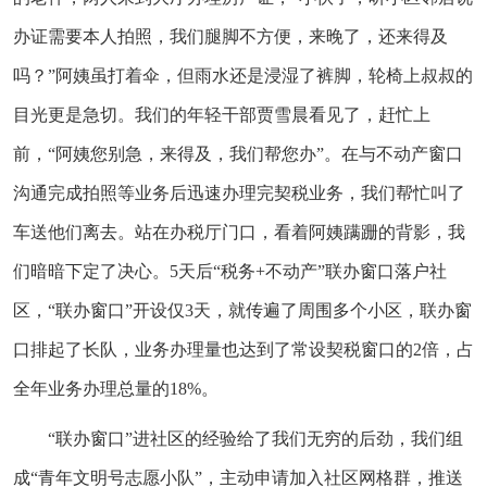
办证需要本人拍照，我们腿脚不方便，来晚了，还来得及
吗？”阿姨虽打着伞，但雨水还是浸湿了裤脚，轮椅上叔叔的
目光更是急切。我们的年轻干部贾雪晨看见了，赶忙上
前，“阿姨您别急，来得及，我们帮您办”。在与不动产窗口
沟通完成拍照等业务后迅速办理完契税业务，我们帮忙叫了
车送他们离去。站在办税厅门口，看着阿姨蹒跚的背影，我
们暗暗下定了决心。5天后“税务+不动产”联办窗口落户社
区，“联办窗口”开设仅3天，就传遍了周围多个小区，联办窗
口排起了长队，业务办理量也达到了常设契税窗口的2倍，占
全年业务办理总量的18%。
“联办窗口”进社区的经验给了我们无穷的后劲，我们组
成“青年文明号志愿小队”，主动申请加入社区网格群，推送