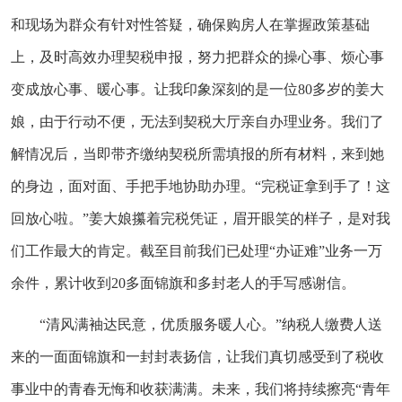
和现场为群众有针对性答疑，确保购房人在掌握政策基础
上，及时高效办理契税申报，努力把群众的操心事、烦心事
变成放心事、暖心事。让我印象深刻的是一位80多岁的姜大
娘，由于行动不便，无法到契税大厅亲自办理业务。我们了
解情况后，当即带齐缴纳契税所需填报的所有材料，来到她
的身边，面对面、手把手地协助办理。“完税证拿到手了！这
回放心啦。”姜大娘攥着完税凭证，眉开眼笑的样子，是对我
们工作最大的肯定。截至目前我们已处理“办证难”业务一万
余件，累计收到20多面锦旗和多封老人的手写感谢信。
“清风满袖达民意，优质服务暖人心。”纳税人缴费人送
来的一面面锦旗和一封封表扬信，让我们真切感受到了税收
事业中的青春无悔和收获满满。未来，我们将持续擦亮“青年