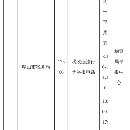
周
一
至
周
五
稽查
8:3
123
税收违法行
局举
鞍山市税务局
0-1
66
为举报电话
报中
1:3
心
0
13:
00-
17: