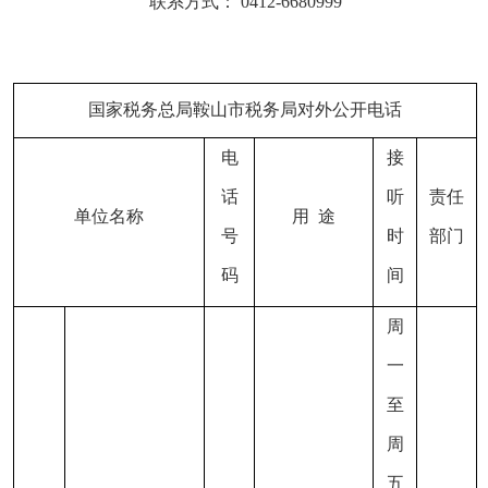
联系方式： 0412-6680999
国家税务总局鞍山市税务局对外公开电话
电
接
话
听
责任
单位名称
用 途
号
时
部门
码
间
周
一
至
周
五