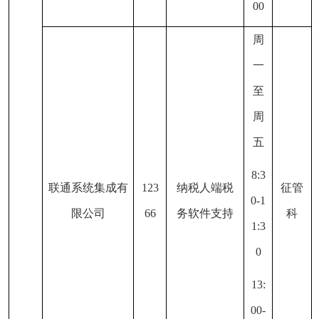
00
周
一
至
周
五
8:3
联通系统集成有
123
纳税人端税
征管
0-1
限公司
66
务软件支持
科
1:3
0
13:
00-