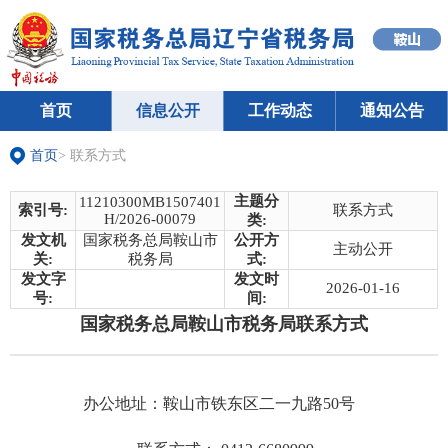
首页
信息公开
工作动态
通知公告
首页
>
联系方式
主题分
11210300MB1507401
索引号:
联系方式
H/2026-00079
类:
发文机
国家税务总局鞍山市
公开方
主动公开
关:
税务局
式:
发文字
发文时
2026-01-16
号:
间:
国家税务总局鞍山市税务局联系方式
办公地址：鞍山市铁东区二一九路50号