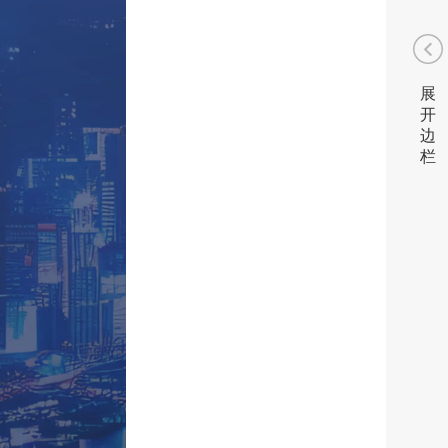
展
开
边
栏