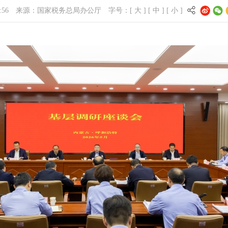
:56
来源：
国家税务总局办公厅
字号：[
大
] [
中
] [
小
]