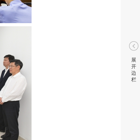
展
开
边
栏