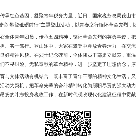
传承红色基因，凝聚青年税务力量，近日，国家税务总局鞍山市
务使命 攀登砥砺前行”主题登山活动，以青春之行缅怀革命先烈，
召全体青年团员，传承五四精神，铭记革命先烈的英勇事迹，把
担、实干笃行。登山途中，大家在攀登中释放青春活力，在交流
良好精神风貌。在烈士纪念碑前，全体团员干部肃立默哀，重温
们不畏艰险、无私奉献的革命精神，进一步坚定了理想信念，厚
育与文体活动有机结合，既丰富了青年干部的精神文化生活，又
活动为契机，把革命先辈的奋斗精神转化为履职尽责的强大动力
昂扬的斗志投身税收工作，在新时代税收现代化建设征程中贡献