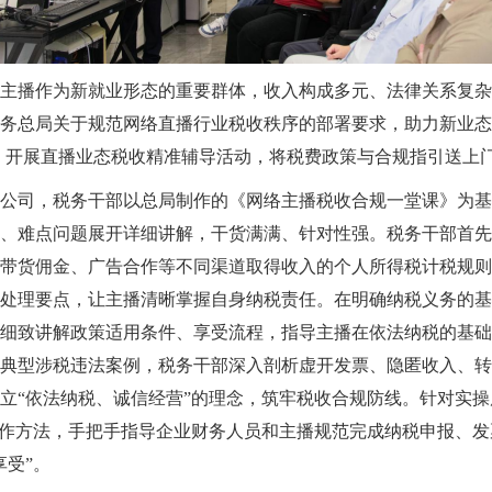
主播作为新就业形态的重要群体，收入构成多元、法律关系复杂
务总局关于规范网络直播行业税收秩序的部署要求，助力新业态
，开展直播业态税收精准辅导活动，将税费政策与合规指引送上门
公司，税务干部以总局制作的《网络主播税收合规一堂课》为基
、难点问题展开详细讲解，干货满满、针对性强。税务干部首先
带货佣金、广告合作等不同渠道取得收入的个人所得税计税规则
处理要点，让主播清晰掌握自身纳税责任。在明确纳税义务的基
细致讲解政策适用条件、享受流程，指导主播在依法纳税的基础
典型涉税违法案例，税务干部深入剖析虚开发票、隐匿收入、转
立“依法纳税、诚信经营”的理念，筑牢税收合规防线。针对实
操作方法，手把手指导企业财务人员和主播规范完成纳税申报、
享受”。