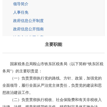
领导简介
人事任免
政府信息公开制度
政府信息公开指南
法定主动公开内容
主要职能
政府信息公开年报
铁西区税务局
国家税务总局鞍山市铁东区税务局（以下简称“铁东区税
立山区税务局
务局”）的主要职责是：
千山区税务局
（一）负责贯彻执行党的路线、方针、政策，加强党的
海城市税务局
全面领导，履行全面从严治党主体责任，负责党的建设和思
台安县税务局
想政治建设工作。
（二）负责贯彻执行税收、社会保险费和有关非税收入
岫岩满族自治县税务局
法律、法规、规章和规范性文件，研究制定具体实施办法。