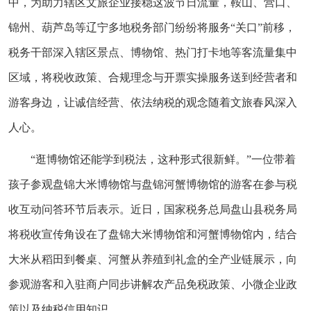
中，为助力辖区文旅企业接稳这波节日流量，鞍山、营口、
锦州、葫芦岛等辽宁多地税务部门纷纷将服务“关口”前移，
税务干部深入辖区景点、博物馆、热门打卡地等客流量集中
区域，将税收政策、合规理念与开票实操服务送到经营者和
游客身边，让诚信经营、依法纳税的观念随着文旅春风深入
人心。
“逛博物馆还能学到税法，这种形式很新鲜。”一位带着
孩子参观盘锦大米博物馆与盘锦河蟹博物馆的游客在参与税
收互动问答环节后表示。近日，国家税务总局盘山县税务局
将税收宣传角设在了盘锦大米博物馆和河蟹博物馆内，结合
大米从稻田到餐桌、河蟹从养殖到礼盒的全产业链展示，向
参观游客和入驻商户同步讲解农产品免税政策、小微企业政
策以及纳税信用知识。