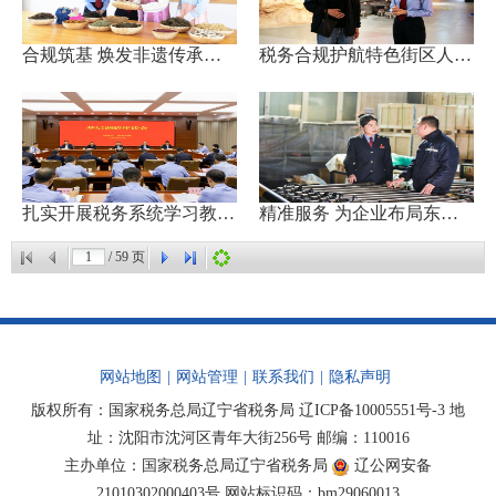
合规筑基 焕发非遗传承新活...
税务合规护航特色街区人气旺
扎实开展税务系统学习教育 ...
精准服务 为企业布局东盟市...
/
59
页
网站地图
|
网站管理
|
联系我们
|
隐私声明
版权所有：国家税务总局辽宁省税务局
辽ICP备10005551号-3
地
址：沈阳市沈河区青年大街256号 邮编：110016
主办单位：国家税务总局辽宁省税务局
辽公网安备
21010302000403号
网站标识码：bm29060013