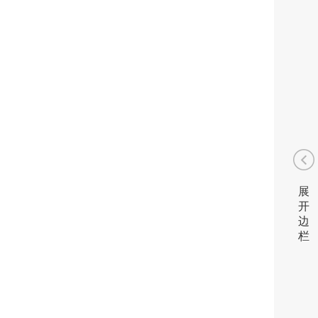
展
开
边
栏